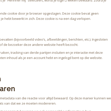
 je “Herinner mij” selecteert, wordt je login 2 weken bewaard. Zodra je
llende cookie door je browser opgeslagen. Deze cookie bevat geen
t je hebt bewerkt in zich. Deze cookie is na een dag verlopen.
atten (bijvoorbeeld video’s, afbeeldingen, berichten, etc.). Ingesloten
sof de bezoeker deze andere website heeft bezocht.
ken, tracking van derde partijen insluiten en je interactie met deze
loten inhoud als je een account hebt en ingelogd bent op die website.
n
waren
e metadata van die reactie voor altijd bewaard. Op deze manier kunnen we
ats van dat we ze moeten modereren.