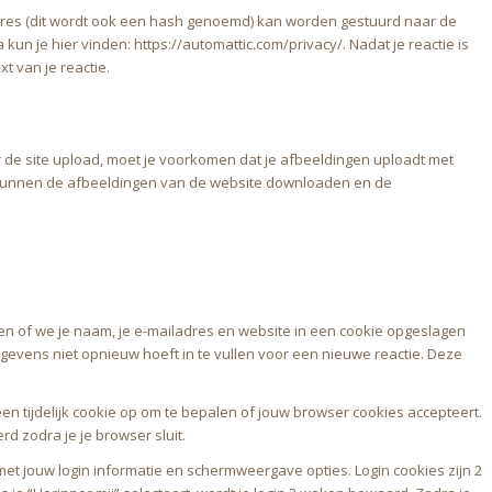
dres (dit wordt ook een hash genoemd) kan worden gestuurd naar de
 kun je hier vinden: https://automattic.com/privacy/. Nadat je reactie is
xt van je reactie.
r de site upload, moet je voorkomen dat je afbeeldingen uploadt met
 kunnen de afbeeldingen van de website downloaden en de
en of we je naam, je e-mailadres en website in een cookie opgeslagen
evens niet opnieuw hoeft in te vullen voor een nieuwe reactie. Deze
 een tijdelijk cookie op om te bepalen of jouw browser cookies accepteert.
d zodra je je browser sluit.
met jouw login informatie en schermweergave opties. Login cookies zijn 2