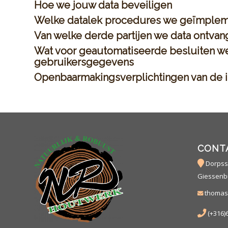
Hoe we jouw data beveiligen
Welke datalek procedures we geïmple
Van welke derde partijen we data ontva
Wat voor geautomatiseerde besluiten w
gebruikersgegevens
Openbaarmakingsverplichtingen van de i
CONT
Dorpsst
Giessenb
thomas
(+316)