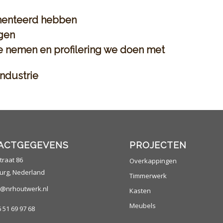
menteerd hebben
ngen
e nemen en profilering we doen met
ndustrie
ACTGEGEVENS
PROJECTEN
raat 86
Overkappingen
urg, Nederland
Timmerwerk
@nrhoutwerk.nl
Kasten
Meubels
6 51 69 97 68