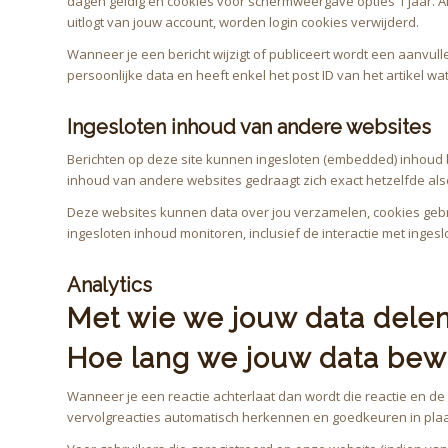
dagen geldig en cookies voor schermweergave opties 1 jaar. Als
uitlogt van jouw account, worden login cookies verwijderd.
Wanneer je een bericht wijzigt of publiceert wordt een aanvu
persoonlijke data en heeft enkel het post ID van het artikel wa
Ingesloten inhoud van andere websites
Berichten op deze site kunnen ingesloten (embedded) inhoud bev
inhoud van andere websites gedraagt zich exact hetzelfde al
Deze websites kunnen data over jou verzamelen, cookies gebrui
ingesloten inhoud monitoren, inclusief de interactie met inges
Analytics
Met wie we jouw data dele
Hoe lang we jouw data be
Wanneer je een reactie achterlaat dan wordt die reactie en d
vervolgreacties automatisch herkennen en goedkeuren in pla