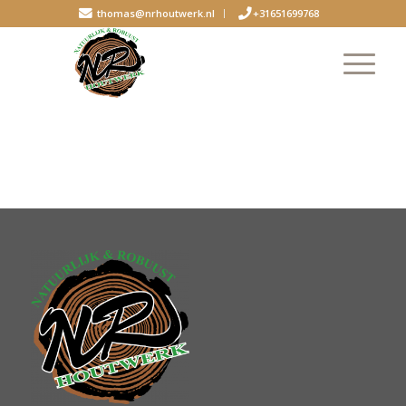
thomas@nrhoutwerk.nl
+31651699768